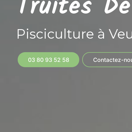
Truites D
Pisciculture à Ve
03 80 93 52 58
Contactez-no