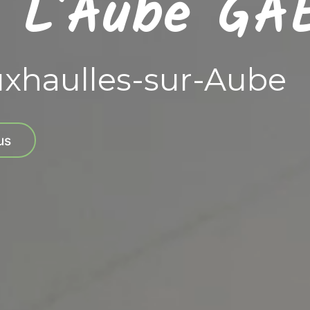
e L'Aube GA
uxhaulles-sur-Aube
us