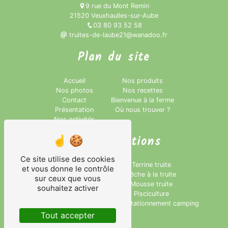
9 rue du Mont Remin
21520 Veuxhaulles-sur-Aube
03 80 93 52 58
truites-de-laube21@wanadoo.fr
Plan du site
Accueil
Nos produits
Nos photos
Nos recettes
Contact
Bienvenue à la ferme
Présentation
Où nous trouver ?
Nos activités
Nos prestations
Ce site utilise des cookies
Parcours de pêche
Terrine truite
et vous donne le contrôle
Poisson
Pêche à la truite
sur ceux que vous
Rillettes
Mousse truite
souhaitez activer
Truite fumée
Pisciculture
Aquaculture
Aire de stationnement camping
Tout accepter