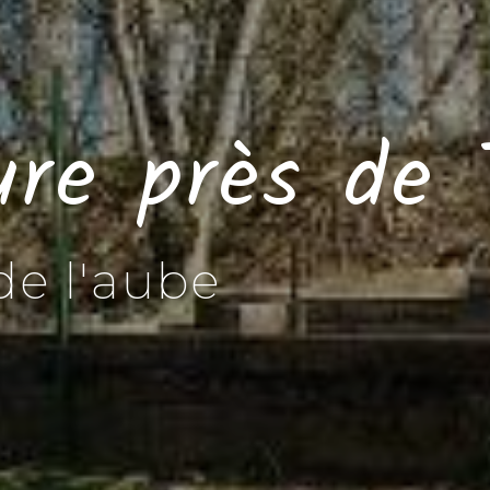
ture près de
de l'aube