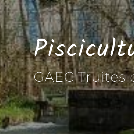
Piscicul
GAEC Truites 