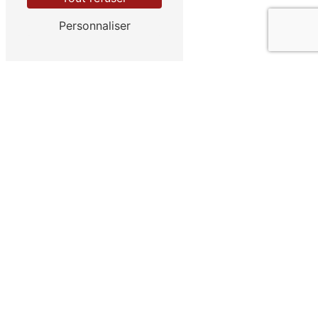
Personnaliser
E-mail
truites-de-laube21@wanadoo.fr
CONTACTEZ-NOUS