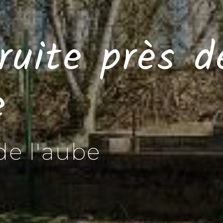
truite près 
e
de l'aube