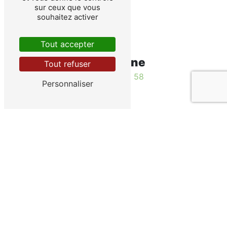
sur ceux que vous
souhaitez activer
Tout accepter
Téléphone
Tout refuser
03 80 93 52 58
Personnaliser
E-mail
truites-de-laube21@wanadoo.fr